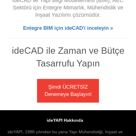
ideCAD ile Yapı Bilgi Modellemesi (BIM), AEC
Sektörü için Entegre Mimarlık, Mühendislik ve
İnşaat Yazılımı çözümüdür.
Entegre BIM için ideCAD'i inceleyin »
ideCAD ile Zaman ve Bütçe
Tasarrufu Yapın
Şimdi ÜCRETSİZ
Denemeye Başlayın!
ideYAPI Hakkında
ideYAPI, 1988 yılından bu yana Yapı Mühendisliği, İnşaat ve