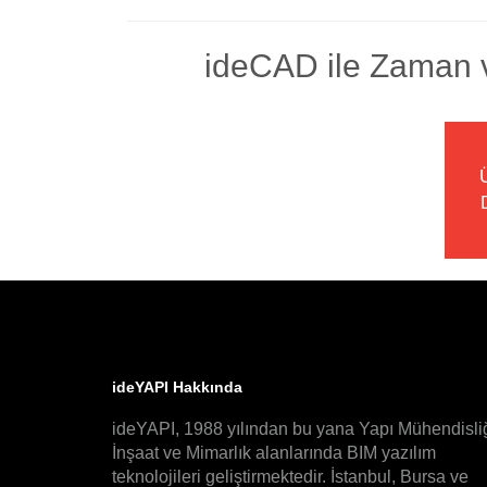
ideCAD ile Zaman v
ideYAPI Hakkında
ideYAPI, 1988 yılından bu yana Yapı Mühendisliğ
İnşaat ve Mimarlık alanlarında BIM yazılım
teknolojileri geliştirmektedir. İstanbul, Bursa ve