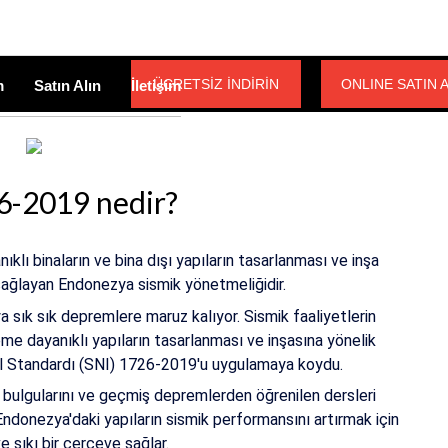
ÜCRETSİZ İNDİRİN
ONLINE SATIN 
m
Satın Alın
İletişim
6-2019 nedir?
ı binaların ve bina dışı yapıların tasarlanması ve inşa
sağlayan Endonezya sismik yönetmeliğidir.
sık sık depremlere maruz kalıyor. Sismik faaliyetlerin
eme dayanıklı yapıların tasarlanması ve inşasına yönelik
al Standardı (SNI) 1726-2019'u uygulamaya koydu.
a bulgularını ve geçmiş depremlerden öğrenilen dersleri
ndonezya'daki yapıların sismik performansını artırmak için
ve sıkı bir çerçeve sağlar.