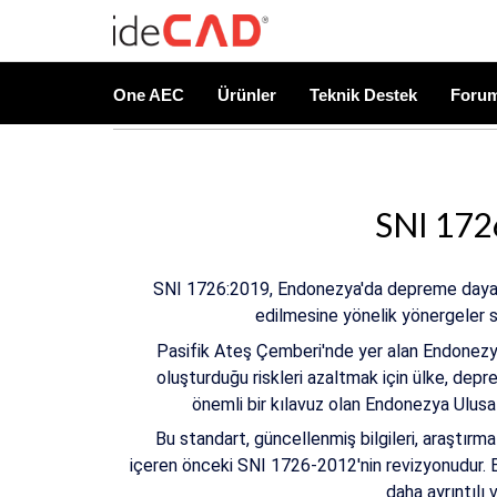
One AEC
Ürünler
Teknik Destek
Foru
SNI 172
SNI 1726:2019, Endonezya'da depreme dayanıkl
edilmesine yönelik yönergeler 
Pasifik Ateş Çemberi'nde yer alan Endonezya 
oluşturduğu riskleri azaltmak için ülke, depr
önemli bir kılavuz olan Endonezya Ulus
Bu standart, güncellenmiş bilgileri, araştırm
içeren önceki SNI 1726-2012'nin revizyonudur. E
daha ayrıntılı 