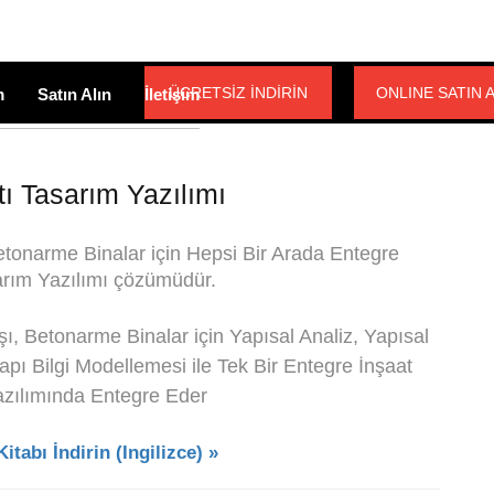
ÜCRETSİZ İNDİRİN
ONLINE SATIN 
m
Satın Alın
İletişim
ı Tasarım Yazılımı
etonarme Binalar için Hepsi Bir Arada Entegre
rım Yazılımı çözümüdür.
ı, Betonarme Binalar için Yapısal Analiz, Yapısal
pı Bilgi Modellemesi ile Tek Bir Entegre İnşaat
azılımında Entegre Eder
tabı İndirin (Ingilizce) »