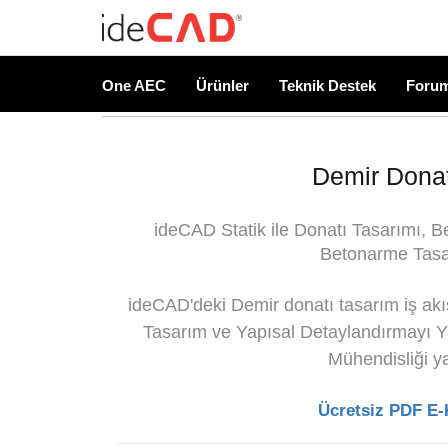
One AEC
Ürünler
Teknik Destek
Foru
Demir Donat
ideCAD Statik ile Donatı Tasarımı, B
Betonarme Tasa
ideCAD'deki Demir donatı tasarım iş akış
Tasarım ve Yapısal Detaylandırmayı Ya
Mühendisliği y
Ücretsiz PDF E-Ki