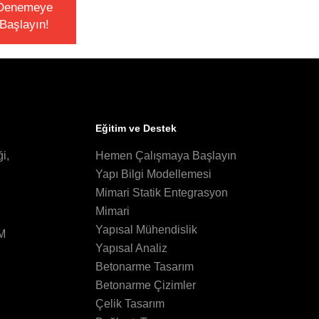
Denemeye
Başlayın!
Eğitim ve Destek
i,
Hemen Çalışmaya Başlayın
Yapı Bilgi Modellemesi
Mimari Statik Entegrasyon
Mimari
Yapısal Mühendislik
IM
Yapısal Analiz
Betonarme Tasarım
Betonarme Çizimler
Çelik Tasarım