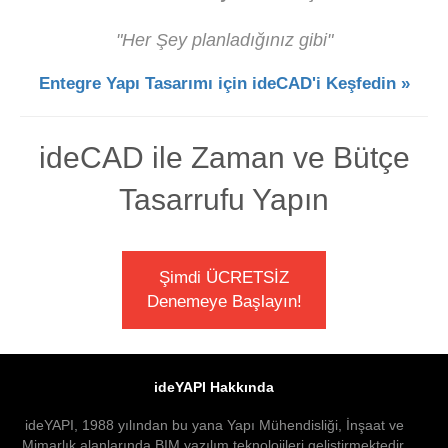
"Her
Şey planladığınız gibi"
Entegre Yapı Tasarımı için ideCAD'i Keşfedin »
ideCAD ile Zaman ve Bütçe
Tasarrufu Yapın
Şimdi ÜCRETSİZ
Denemeye Başlayın!
ideYAPI Hakkında
ideYAPI, 1988 yılından bu yana Yapı Mühendisliği, İnşaat ve
Mimarlık alanlarında BIM yazılım teknolojileri geliştirmektedir.